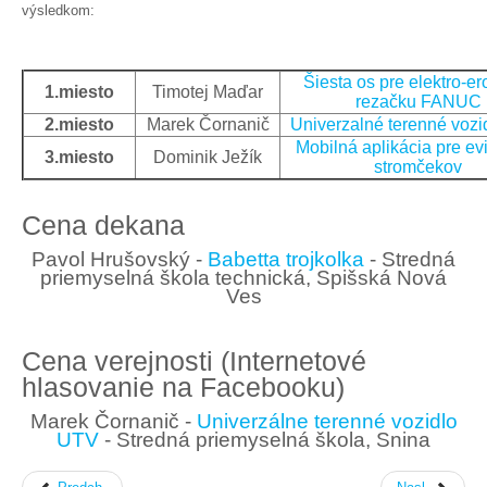
výsledkom:
Šiesta os pre elektro-er
1.miesto
Timotej Maďar
rezačku FANUC
2.miesto
Marek Čornanič
Univerzalné terenné voz
Mobilná aplikácia pre ev
3.miesto
Dominik Ježík
stromčekov
Cena dekana
Pavol Hrušovský -
Babetta trojkolka
- Stredná
priemyselná škola technická, Spišská Nová
Ves
Cena verejnosti (Internetové
hlasovanie na Facebooku)
Marek Čornanič -
Univerzálne terenné vozidlo
UTV
- Stredná priemyselná škola, Snina